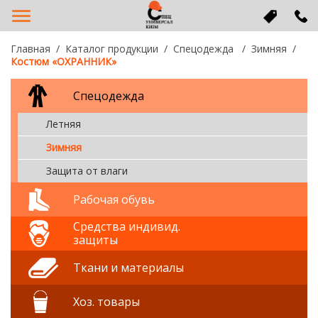
Главная
Каталог продукции
Спецодежда
Зимняя
Костюм «ОХРАННИК»
Спецодежда
Летняя
Зимняя
Защита от влаги
Рабочая обувь
Средства индивид.
защиты
Ткани и материалы
Хоз. товары